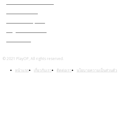
Black Desert Online
Cabal Mobile
Genshin Impact
Ragnarok Online
Warframe
© 2021 PlayOP, All rights reserved.
หน้าแรก
เกี่ยวกับเรา
ติดต่อเรา
นโยบายความเป็นส่วนตัว