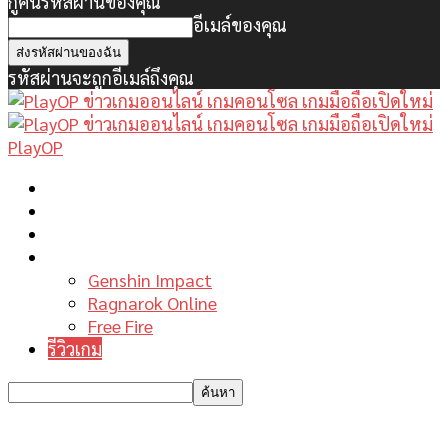
กู้คืนรหัสผ่านของคุณ
อีเมล์ของคุณ
รหัสผ่านจะถูกอีเมล์ถึงคุณ
PlayOP
หน้าแรก
ข่าวเกมพีซี
เกมมือถือใหม่
เกมไกด์
Genshin Impact
Ragnarok Online
Free Fire
รีวิวเกม