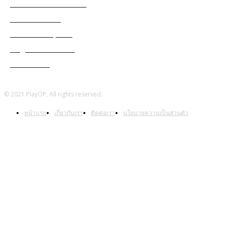
Black Desert Online
Cabal Mobile
Genshin Impact
Ragnarok Online
Warframe
© 2021 PlayOP, All rights reserved.
หน้าแรก
เกี่ยวกับเรา
ติดต่อเรา
นโยบายความเป็นส่วนตัว