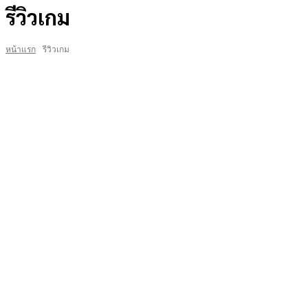
รีวิวเกม
หน้าแรก
รีวิวเกม