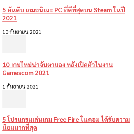
5 อันดับ เกมอนิเมะ PC ที่ดีที่สุดบน Steam ในปี
2021
10 กันยายน 2021
10 เกมใหม่น่าจับตามอง หลังเปิดตัวในงาน
Gamescom 2021
1 กันยายน 2021
5 โปรแกรมเล่นเกม Free Fire ในคอม ได้รับความ
นิยมมากที่สุด