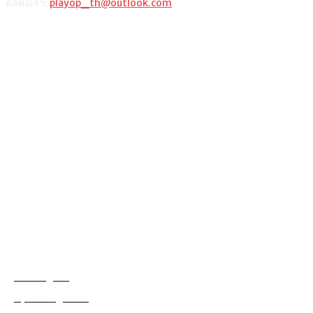
ติดต่อเรา:
playop_th@outlook.com
แนะนำจากผู้เขียน
รวมวิธีเติมเงินเกม ROV ผ่านช่องทางต่างๆ และตารางเปรียบเทียบ
วิธีซื้อ Razer Gold PIN เติมเกมมือถือหรือเกมออนไลน์
แท็กเกมฮิต
Among Us
Apex Legends