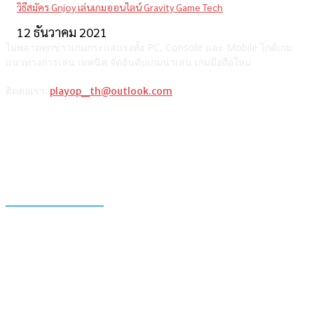
วิธีสมัคร Gnjoy เล่นเกมออนไลน์ Gravity Game Tech
12 ธันวาคม 2021
ไม่พลาดทุกข่าวเกมกระแสแรงทั้ง PC, Console และ Mobile ไกด์เกม
แนวทางการเล่น เทคนิค จัดอันดับเกมน่าเล่น เกมมือถือใหม่
ติดต่อเรา:
playop_th@outlook.com
แนะนำจากผู้เขียน
รวมวิธีเติมเงินเกม ROV ผ่านช่องทางต่างๆ และตารางเปรียบเทียบ
วิธีซื้อ Razer Gold PIN เติมเกมมือถือหรือเกมออนไลน์
แท็กเกมฮิต