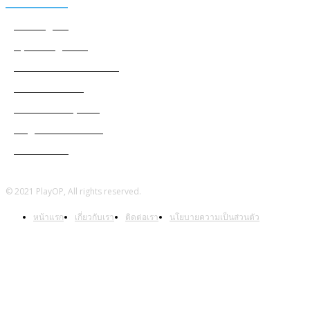
Among Us
Apex Legends
Black Desert Online
Cabal Mobile
Genshin Impact
Ragnarok Online
Warframe
© 2021 PlayOP, All rights reserved.
หน้าแรก
เกี่ยวกับเรา
ติดต่อเรา
นโยบายความเป็นส่วนตัว