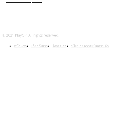
Ragnarok Online
Warframe
© 2021 PlayOP, All rights reserved.
หน้าแรก
เกี่ยวกับเรา
ติดต่อเรา
นโยบายความเป็นส่วนตัว