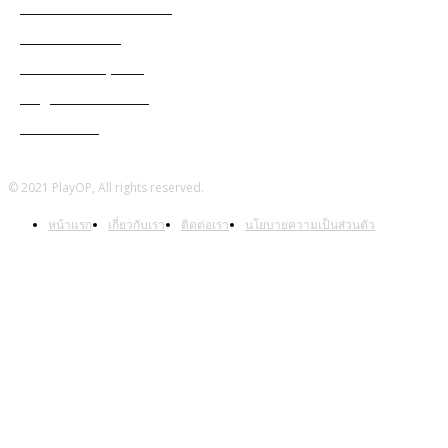
Black Desert Online
Cabal Mobile
Genshin Impact
Ragnarok Online
Warframe
© 2021 PlayOP, All rights reserved.
หน้าแรก
เกี่ยวกับเรา
ติดต่อเรา
นโยบายความเป็นส่วนตัว