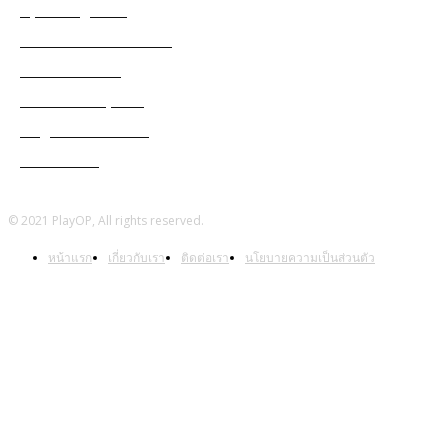
Apex Legends
Black Desert Online
Cabal Mobile
Genshin Impact
Ragnarok Online
Warframe
© 2021 PlayOP, All rights reserved.
หน้าแรก
เกี่ยวกับเรา
ติดต่อเรา
นโยบายความเป็นส่วนตัว