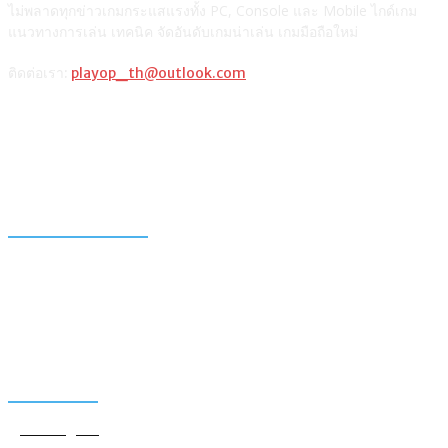
ไม่พลาดทุกข่าวเกมกระแสแรงทั้ง PC, Console และ Mobile ไกด์เกม
แนวทางการเล่น เทคนิค จัดอันดับเกมน่าเล่น เกมมือถือใหม่
ติดต่อเรา:
playop_th@outlook.com
แนะนำจากผู้เขียน
รวมวิธีเติมเงินเกม ROV ผ่านช่องทางต่างๆ และตารางเปรียบเทียบ
วิธีซื้อ Razer Gold PIN เติมเกมมือถือหรือเกมออนไลน์
แท็กเกมฮิต
Among Us