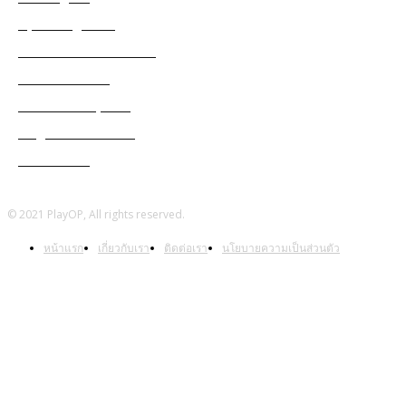
Apex Legends
Black Desert Online
Cabal Mobile
Genshin Impact
Ragnarok Online
Warframe
© 2021 PlayOP, All rights reserved.
หน้าแรก
เกี่ยวกับเรา
ติดต่อเรา
นโยบายความเป็นส่วนตัว