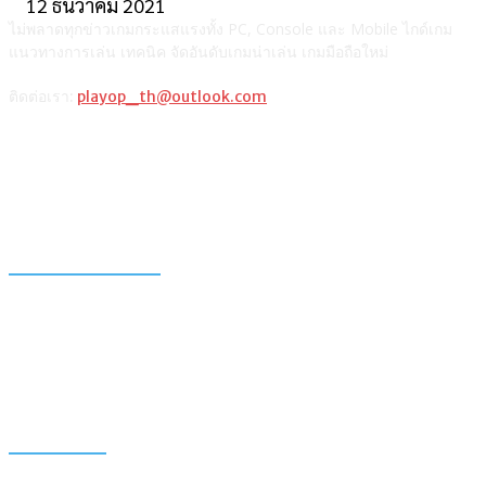
12 ธันวาคม 2021
ไม่พลาดทุกข่าวเกมกระแสแรงทั้ง PC, Console และ Mobile ไกด์เกม
แนวทางการเล่น เทคนิค จัดอันดับเกมน่าเล่น เกมมือถือใหม่
ติดต่อเรา:
playop_th@outlook.com
แนะนำจากผู้เขียน
รวมวิธีเติมเงินเกม ROV ผ่านช่องทางต่างๆ และตารางเปรียบเทียบ
วิธีซื้อ Razer Gold PIN เติมเกมมือถือหรือเกมออนไลน์
แท็กเกมฮิต
Among Us