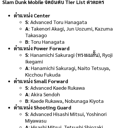
Slam Dunk Mobile จัดอันดับ Tier List ตัวละคร
ตำแหน่ง Center
S
: Advanced Toru Hanagata
A
: Takenori Akagi, Jun Uozumi, Kazuma
Takasago
B
: Toru Hanagata
ตำแหน่ง Power Forward
S
: Hanamichi Sakuragi (ทรงผมสั้น), Ryoji
Ikegami
A
: Hanamichi Sakuragi, Naito Tetsuya,
Kicchou Fukuda
ตำแหน่ง Small Forward
S
: Advanced Kaede Rukawa
A
: Akira Sendoh
B
: Kaede Rukawa, Nobunaga Kiyota
ตำแหน่ง Shooting Guard
S
: Advanced Hisashi Mitsui, Yoshinori
Miyawasu
A
: Hisashi Mitsui, Tetsushi Shiozaki