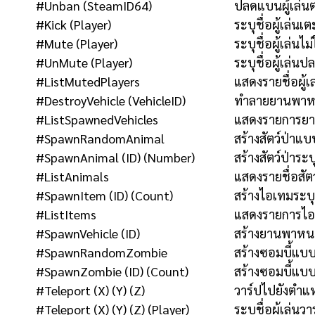
#Unban (SteamID64)
ปลดแบนผู้เล่นต
#Kick (Player)
ระบุชื่อผู้เล่น
#Mute (Player)
ระบุชื่อผู้เล่น
#UnMute (Player)
ระบุชื่อผู้เล่
#ListMutedPlayers
แสดงรายชื่อผู
#DestroyVehicle (VehicleID)
ทำลายยานพาหนะ
#ListSpawnedVehicles
แสดงรายการยา
#SpawnRandomAnimal
สร้างสัตว์ป่าแบบ
#SpawnAnimal (ID) (Number)
สร้างสัตว์ป่าร
#ListAnimals
แสดงรายชื่อสัตว
#SpawnItem (ID) (Count)
สร้างไอเทมระบ
#ListItems
แสดงรายการไอเท
#SpawnVehicle (ID)
สร้างยานพาหน
#SpawnRandomZombie
สร้างซอมบี้แบบส
#SpawnZombie (ID) (Count)
สร้างซอมบี้แบ
#Teleport (X) (Y) (Z)
วาร์ปไปยังตำแห
#Teleport (X) (Y) (Z) (Player)
ระบุชื่อผู้เล่น