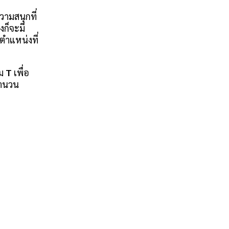
ามสนุกที่
งก็จะมี
งตำแหน่งที่
่ม
T
เพื่อ
จำนวน