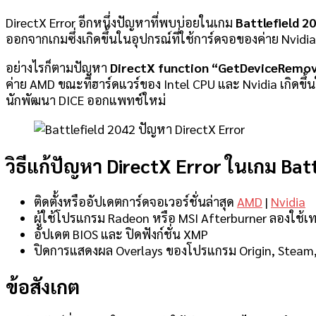
DirectX Error อีกหนึ่งปัญหาที่พบบ่อยในเกม
Battlefield 2
ออกจากเกมซึ่งเกิดขึ้นในอุปกรณ์ที่ใช้การ์ดจอของค่าย Nvid
อย่างไรก็ตามปัญหา
DirectX function “GetDeviceRemo
ค่าย AMD ขณะที่ฮาร์ดแวร์ของ Intel CPU และ Nvidia เกิดขึ้น
นักพัฒนา DICE ออกแพทช์ใหม่
วิธีแก้ปัญหา DirectX Error ในเกม Bat
ติดตั้งหรืออัปเดตการ์ดจอเวอร์ชั่นล่าสุด
AMD
|
Nvidia
ผู้ใช้โปรแกรม Radeon หรือ MSI Afterburner ลองใช้เท
อัปเดต BIOS และ ปิดฟังก์ชั่น XMP
ปิดการแสดงผล Overlays ของโปรแกรม Origin, Steam,
ข้อสังเกต