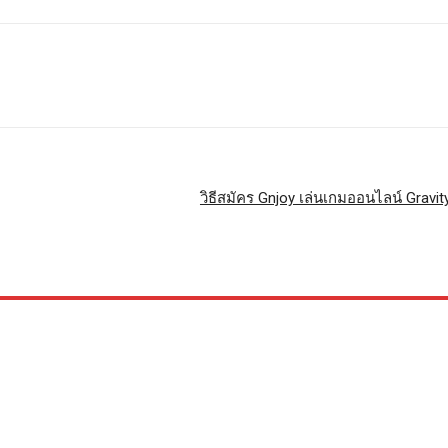
วิธีสมัคร Gnjoy เล่นเกมออนไลน์ Gravi