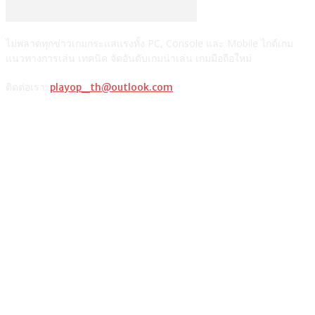
ไม่พลาดทุกข่าวเกมกระแสแรงทั้ง PC, Console และ Mobile ไกด์เกม
แนวทางการเล่น เทคนิค จัดอันดับเกมน่าเล่น เกมมือถือใหม่
ติดต่อเรา:
playop_th@outlook.com
แนะนำจากผู้เขียน
รวมวิธีเติมเงินเกม ROV ผ่านช่องทางต่างๆ และตารางเปรียบเทียบ
วิธีซื้อ Razer Gold PIN เติมเกมมือถือหรือเกมออนไลน์