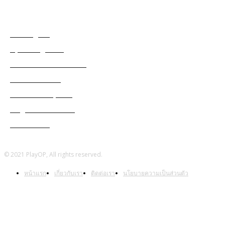
แท็กเกมฮิต
Among Us
Apex Legends
Black Desert Online
Cabal Mobile
Genshin Impact
Ragnarok Online
Warframe
© 2021 PlayOP, All rights reserved.
หน้าแรก
เกี่ยวกับเรา
ติดต่อเรา
นโยบายความเป็นส่วนตัว