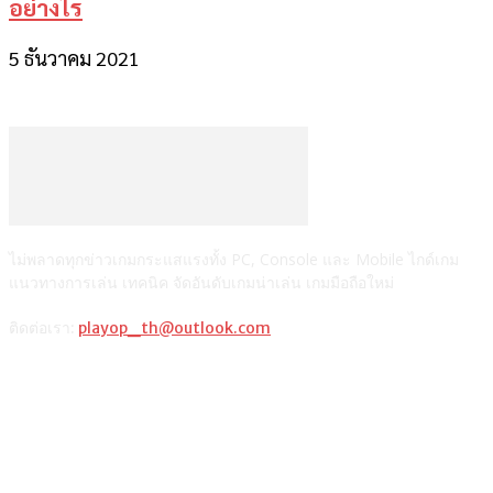
อย่างไร
5 ธันวาคม 2021
ไม่พลาดทุกข่าวเกมกระแสแรงทั้ง PC, Console และ Mobile ไกด์เกม
แนวทางการเล่น เทคนิค จัดอันดับเกมน่าเล่น เกมมือถือใหม่
ติดต่อเรา:
playop_th@outlook.com
แนะนำจากผู้เขียน