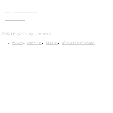
Genshin Impact
Ragnarok Online
Warframe
© 2021 PlayOP, All rights reserved.
หน้าแรก
เกี่ยวกับเรา
ติดต่อเรา
นโยบายความเป็นส่วนตัว