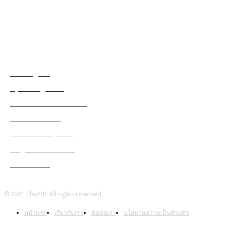
วิธีซื้อ Razer Gold PIN เติมเกมมือถือหรือเกมออนไลน์
แท็กเกมฮิต
Among Us
Apex Legends
Black Desert Online
Cabal Mobile
Genshin Impact
Ragnarok Online
Warframe
© 2021 PlayOP, All rights reserved.
หน้าแรก
เกี่ยวกับเรา
ติดต่อเรา
นโยบายความเป็นส่วนตัว