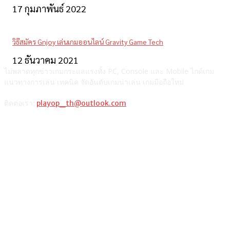
17 กุมภาพันธ์ 2022
วิธีสมัคร Gnjoy เล่นเกมออนไลน์ Gravity Game Tech
12 ธันวาคม 2021
ไม่พลาดทุกข่าวเกมกระแสแรงทั้ง PC, Console และ Mobile ไกด์เกม
แนวทางการเล่น เทคนิค จัดอันดับเกมน่าเล่น เกมมือถือใหม่
ติดต่อเรา:
playop_th@outlook.com
แนะนำจากผู้เขียน
รวมวิธีเติมเงินเกม ROV ผ่านช่องทางต่างๆ และตารางเปรียบเทียบ