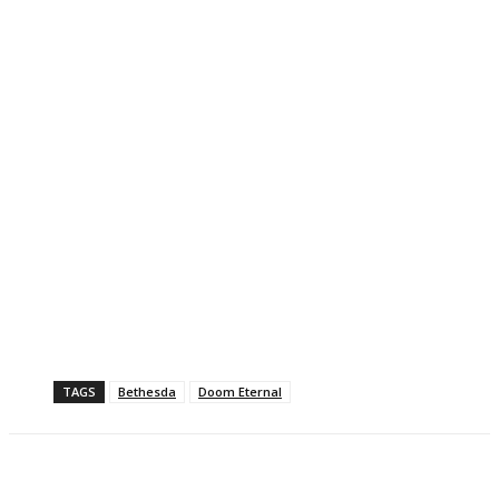
TAGS
Bethesda
Doom Eternal