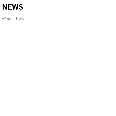
NEWS
หน้าแรก
News
Guides
MMOS
Mobiles
PC
PR News
PS4
PS5
SMARTPHONE
STADIA
SWITCH
Top
XBOX ONE
Xbox Series
Xbox Series X
รีวิวเกม