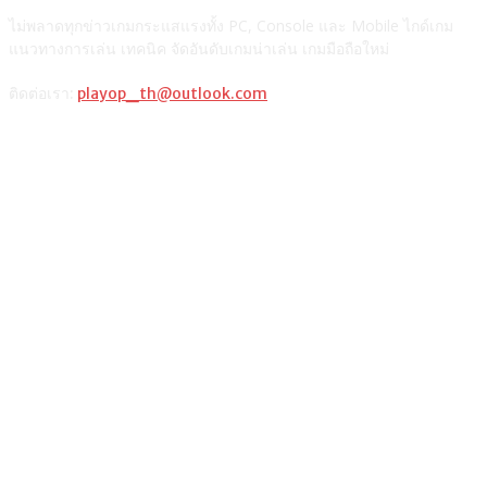
ไม่พลาดทุกข่าวเกมกระแสแรงทั้ง PC, Console และ Mobile ไกด์เกม
แนวทางการเล่น เทคนิค จัดอันดับเกมน่าเล่น เกมมือถือใหม่
ติดต่อเรา:
playop_th@outlook.com
แนะนำจากผู้เขียน
รวมวิธีเติมเงินเกม ROV ผ่านช่องทางต่างๆ และตารางเปรียบเทียบ
วิธีซื้อ Razer Gold PIN เติมเกมมือถือหรือเกมออนไลน์
แท็กเกมฮิต