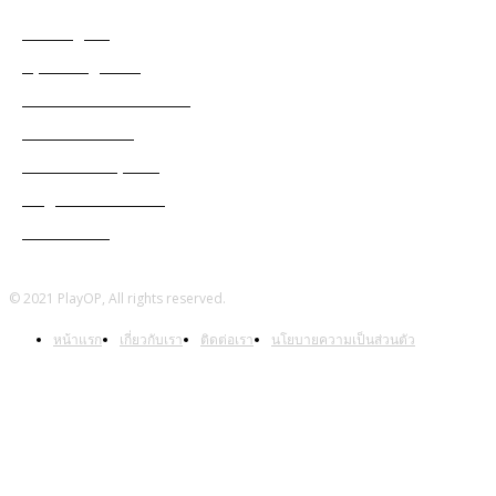
Among Us
Apex Legends
Black Desert Online
Cabal Mobile
Genshin Impact
Ragnarok Online
Warframe
© 2021 PlayOP, All rights reserved.
หน้าแรก
เกี่ยวกับเรา
ติดต่อเรา
นโยบายความเป็นส่วนตัว