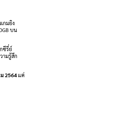
นเกมยิง
100GB บน
ีรี่ย์
ามรู้สึก
คม 2564
แต่