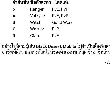
ลำดับชั้น
ชื่อตัวละคร
โดดเด่น
S
Ranger
PvE, PvP
A
Valkyrie
PvE, PvP
B
Witch
Guild Wars
C
Warrior
PvP
D
Giant
PvE
อย่างไรก็ตามผู้เล่น
Black Desert Mobile
ไม่จำเป็นต้องอิงต
อาชีพที่คิดว่าเหมาะกับสไตล์ของตัวเองมากที่สุด ซึ่งอาชีพล่าสุ
- 