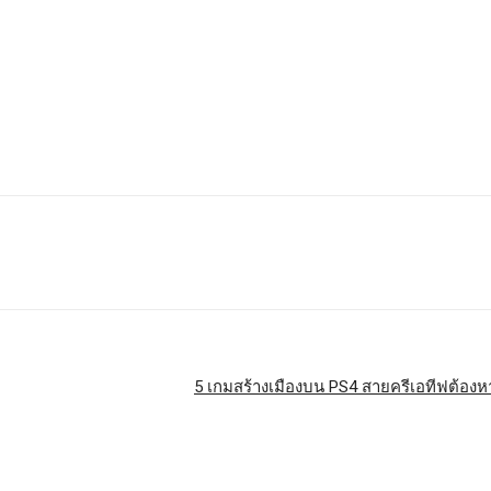
5 เกมสร้างเมืองบน PS4 สายครีเอทีฟต้องหา