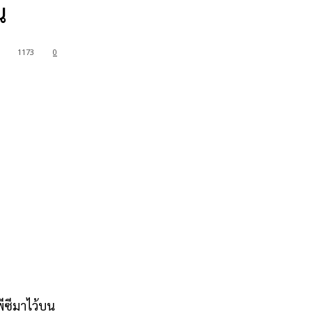
น
1173
0
ีซีมาไว้บน