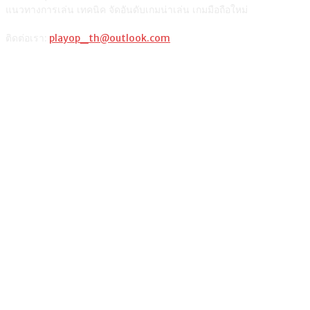
แนวทางการเล่น เทคนิค จัดอันดับเกมน่าเล่น เกมมือถือใหม่
ติดต่อเรา:
playop_th@outlook.com
แนะนำจากผู้เขียน
รวมวิธีเติมเงินเกม ROV ผ่านช่องทางต่างๆ และตารางเปรียบเทียบ
วิธีซื้อ Razer Gold PIN เติมเกมมือถือหรือเกมออนไลน์
แท็กเกมฮิต
Among Us