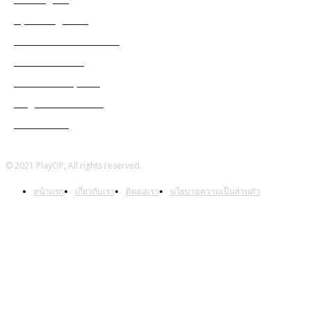
Apex Legends
Black Desert Online
Cabal Mobile
Genshin Impact
Ragnarok Online
Warframe
© 2021 PlayOP, All rights reserved.
หน้าแรก
เกี่ยวกับเรา
ติดต่อเรา
นโยบายความเป็นส่วนตัว