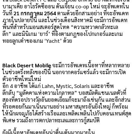
บามาเคีย อาโธรัคซีออน ดันเจี้ยน co-op ใหม่ จะอัพเดทใน
วันที่
21 กรกฎาคม 2564
ตามด้วยอีกสามอย่าง ที่จะอัพเดท
ภายในปลายปีนี้ และในช่วงเดือนสิงหาคมี จะมีการอัพเดท
พื้นที่สำหรับมอนสเตอร์สุดโหด “ความหวาดกลัวทะเล
ลึก” และมินิเกม ‘ยาร์’ ที่อิงตามกฎของโปกเกอร์และเกม
ทอยลูกเต๋าของเกม ‘Yacht’ ด้วย
Black Desert Mobile
จะมีการอัพเดทเนื้อหาที่หลากหลาย
ในช่วงครึ่งหลังของปีนี้ นอกจากคอร์แซร์แล้ว จะมีการเปิด
ตัวอาชีพใหม่ใหม่
อีก 4 อาชีพ ได้แก่ Lahn, Mystic, Solaris และอาชีพ
ลึกลับ “มูลัคคาแห่งความโกลาหล” บอสมัลติแชนเนลตัวที่
สองที่ดรอปรางวัลอันยอดเยี่ยมก็จะมาถึงเช่นกัน และอีกส่วน
ที่รอคอยกันมาเนิ่นนานอย่าง มหาสมุทรอันยิ่งใหญ่ ก็พร้อม
ให้นักผจญภัยได้สร้างเรือและเพลิดเพลินไปกับคอนเทนต์สุด
พิเศษ รวมถึงการตกปลาทะเลและการกู้สมบัติ
ยังมีเนื้อหาอัพเดทอันน่าตื่นเต้นมากมายใน