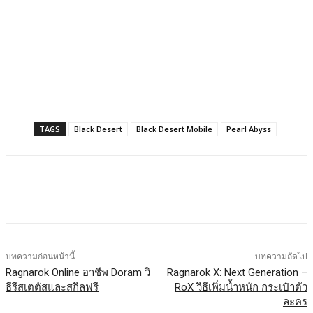
TAGS
Black Desert
Black Desert Mobile
Pearl Abyss
Facebook
X
LINE
บทความก่อนหน้านี้
บทความถัดไป
Ragnarok Online อาชีพ Doram วิ
Ragnarok X: Next Generation –
ธีรีสเตตัสและสกิลฟรี
RoX วิธีเพิ่มน้ำหนัก กระเป๋าตัว
ละคร