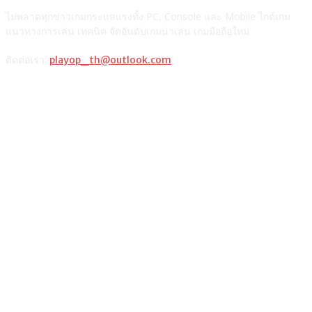
ไม่พลาดทุกข่าวเกมกระแสแรงทั้ง PC, Console และ Mobile ไกด์เกม
แนวทางการเล่น เทคนิค จัดอันดับเกมน่าเล่น เกมมือถือใหม่
ติดต่อเรา:
playop_th@outlook.com
แนะนำจากผู้เขียน
รวมวิธีเติมเงินเกม ROV ผ่านช่องทางต่างๆ และตารางเปรียบเทียบ
วิธีซื้อ Razer Gold PIN เติมเกมมือถือหรือเกมออนไลน์
แท็กเกมฮิต