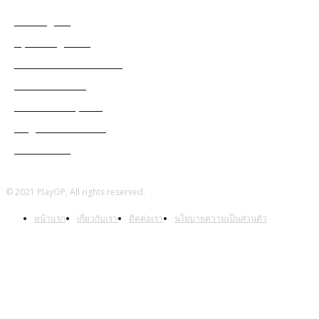
Among Us
Apex Legends
Black Desert Online
Cabal Mobile
Genshin Impact
Ragnarok Online
Warframe
© 2021 PlayOP, All rights reserved.
หน้าแรก
เกี่ยวกับเรา
ติดต่อเรา
นโยบายความเป็นส่วนตัว