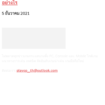
อย่างไร
5 ธันวาคม 2021
ไม่พลาดทุกข่าวเกมกระแสแรงทั้ง PC, Console และ Mobile ไกด์เกม
แนวทางการเล่น เทคนิค จัดอันดับเกมน่าเล่น เกมมือถือใหม่
ติดต่อเรา:
playop_th@outlook.com
แนะนำจากผู้เขียน