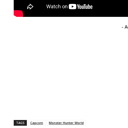
- 
TAGS
Capcom
Monster Hunter World