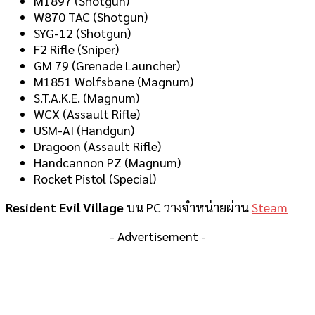
M1897 (Shotgun)
W870 TAC (Shotgun)
SYG-12 (Shotgun)
F2 Rifle (Sniper)
GM 79 (Grenade Launcher)
M1851 Wolfsbane (Magnum)
S.T.A.K.E. (Magnum)
WCX (Assault Rifle)
USM-AI (Handgun)
Dragoon (Assault Rifle)
Handcannon PZ (Magnum)
Rocket Pistol (Special)
Resident Evil Village
บน PC วางจำหน่ายผ่าน
Steam
- Advertisement -