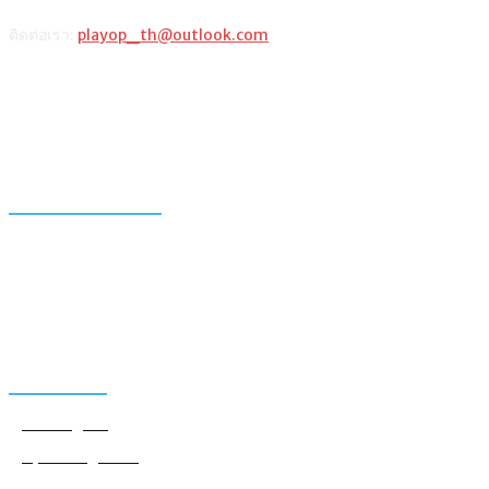
ติดต่อเรา:
playop_th@outlook.com
แนะนำจากผู้เขียน
รวมวิธีเติมเงินเกม ROV ผ่านช่องทางต่างๆ และตารางเปรียบเทียบ
วิธีซื้อ Razer Gold PIN เติมเกมมือถือหรือเกมออนไลน์
แท็กเกมฮิต
Among Us
Apex Legends
Black Desert Online