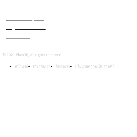
Cabal Mobile
Genshin Impact
Ragnarok Online
Warframe
© 2021 PlayOP, All rights reserved.
หน้าแรก
เกี่ยวกับเรา
ติดต่อเรา
นโยบายความเป็นส่วนตัว