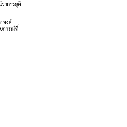
ว่าการยุติ
r องค์
การณ์ที่